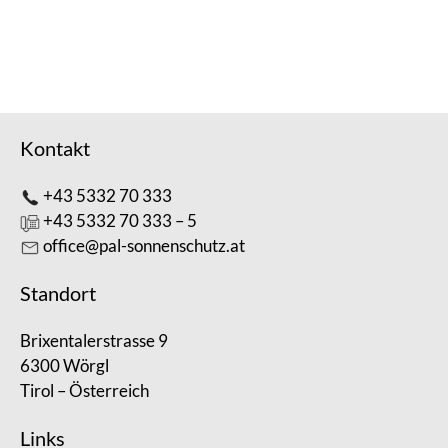
…
Read more
Categories
Angebote/Aktionen
Kontakt
+43 5332 70 333
+43 5332 70 333 – 5
office@pal-sonnenschutz.at
Standort
Brixentalerstrasse 9
6300 Wörgl
Tirol – Österreich
Links